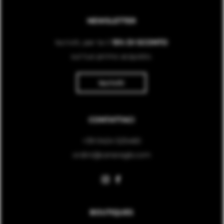
NEWSLETTER
Iscriviti, per te il
15% DI SCONTO
sul tuo primo acquisto.
Iscriviti
CONTATTACI
+39 0424 525460
ordini@ceneregb.com
BOUTIQUES