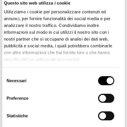
Questo sito web utilizza i cookie
Utilizziamo i cookie per personalizzare contenuti ed
annunci, per fornire funzionalità dei social media e per
analizzare il nostro traffico. Condividiamo inoltre
informazioni sul modo in cui utilizzi il nostro sito con i
nostri partner che si occupano di analisi dei dati web,
pubblicità e social media, i quali potrebbero combinarle
con altre informazioni che hai fornito loro o che hanno
raccolto dal tuo utilizzo dei loro servizi.
Shipping to USA?
scopri la nostra
Scopri la nostra
selezione
SALDI
The shipping costs and items price are based on
selezione di
SALDI
e
SS26
e scegli i tuoi
S
destination country
scegli i tuoi look,
FINO
nuovi look
FINO AL
Necessari
e
AL 50% DI SCONTO!
50% DI SCONTO!
l
Spedisci in USA
e
Preferenze
Vieni a ritirare i tuoi
z
Vieni a ritirare i tuoi
acquisti direttamente in
Rimani in Italy
i
acquisti direttamente in
boutique.
'S MAXMARA
PRADA
o
Statistiche
boutique.
€ 315,00
€ 1.900,00
n