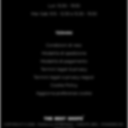
Lun: 15:30 - 19:30
Mar-Sab: 9.15 - 12.30 e 15.30 - 19.30
TERMINI
Condizioni di reso
Modalità di spedizione
Modalità di pagamento
Termini legali & privacy
Termini legali e privacy negozi
Cookie Policy
Aggiorna preferenze cookie
COPYRIGHT © 2026 - Partita Iva: 01778710242 - CREDITS:
BRG
- POWERED BY: