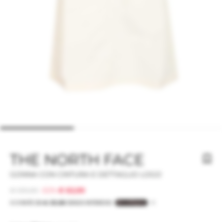
THE NORTH FACE
GONNA CON CINTURA E DETTAGLIO LOGO
€ 125,00
-50%
€ 62,00