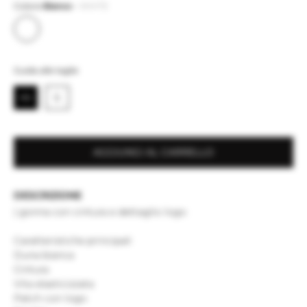
Colore
Bianco
-
WHITE
Guida alle taglie
XS
S
AGGIUNGI AL CARRELLO
DESCRIZIONE
| gonna con cintura e dettaglio logo
Caratteristiche principali
Duna bianca
Cintura
Vita elasticizzata
Patch con logo