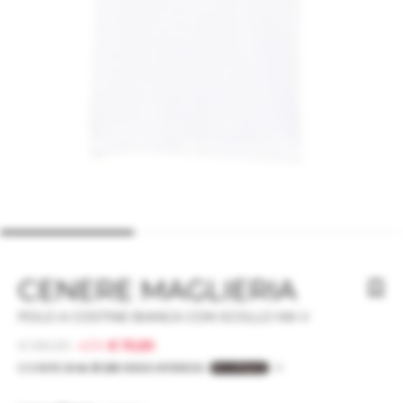
CENERE MAGLIERIA
POLO A COSTINE BIANCA CON SCOLLO MA V
€ 185,00
-40%
€ 111,00