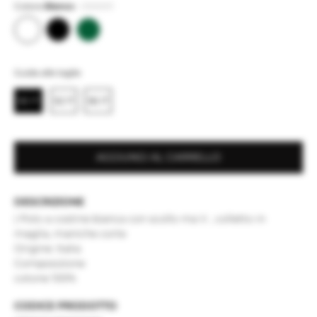
Colore
Bianco
-
000001
Guida alle taglie
50 IT
52 IT
56 IT
AGGIUNGI AL CARRELLO
DESCRIZIONE
| Polo a costine bianca con scollo ma V , colletto in
maglia, maniche corte
Origine: Italia
Composizione
cotone 100%
CODICE PRODOTTO