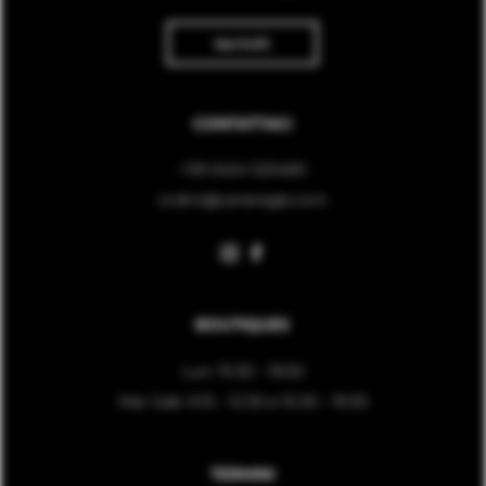
Iscriviti
CONTATTACI
+39 0424 525460
ordini@ceneregb.com
BOUTIQUES
Lun: 15:30 - 19:30
Mar-Sab: 9.15 - 12.30 e 15.30 - 19.30
TERMINI