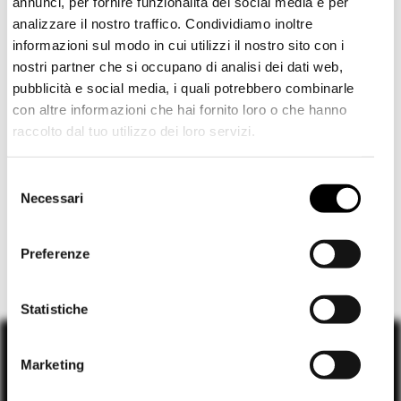
annunci, per fornire funzionalità dei social media e per
analizzare il nostro traffico. Condividiamo inoltre
informazioni sul modo in cui utilizzi il nostro sito con i
nostri partner che si occupano di analisi dei dati web,
pubblicità e social media, i quali potrebbero combinarle
con altre informazioni che hai fornito loro o che hanno
raccolto dal tuo utilizzo dei loro servizi.
Shipping to USA?
scopri la nostra
Scopri la nostra
selezione
SALDI
The shipping costs and items price are based on
selezione di
SALDI
e
SS26
e scegli i tuoi
S
destination country
scegli i tuoi look,
FINO
nuovi look
FINO AL
Necessari
e
AL 50% DI SCONTO!
50% DI SCONTO!
l
Spedisci in USA
e
JACQUEMUS
GIVENCHY
Preferenze
Vieni a ritirare i tuoi
z
€ 170,00
€ 650,00
Vieni a ritirare i tuoi
acquisti direttamente in
Rimani in Italy
i
acquisti direttamente in
boutique.
o
Statistiche
boutique.
n
e
SCOPRI ORA
Marketing
SCOPRI ORA
d
e