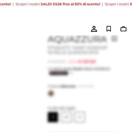
!
|
Scopri i nostri
SALDI SS26 fino al 50% di sconto!
|
Scopri i nostri
SALDI 
AQUAZZURA
STIVALETTI "SAINT HONOUR"
IN PELLE SCAMOSCIATA
€ 895,00
-40%
€ 537,00
Colore
Marrone
-
SUETOR
Guida alle taglie
37
40
41