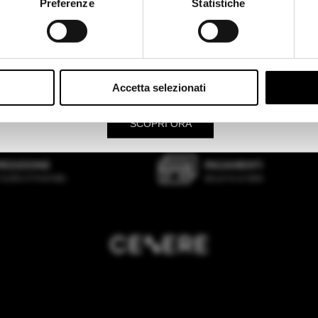
Rimani in Italy
Preferenze
Statistiche
a nostra selezione
SALDI SS26
e scegli i tuoi nuovi look
FINO A
SCONTO!
PARIS TEXAS
ISABEL MARAN
€ 795,00
€ 850,00
-30%
€
Vieni a ritirare i tuoi acquisti direttamente in boutique.
Accetta selezionati
SCOPRI ORA
PEDIZIONE
PAGAMENTI
 tutto il mondo
sicuri e a rate