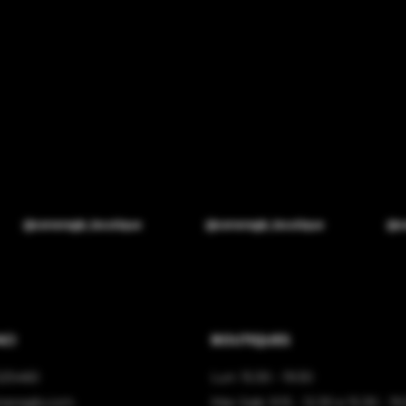
@ceneregb_boutique
@ceneregb_boutique
CI
BOUTIQUES
525460
Lun: 15:30 - 19:30
neregb.com
Mar-Sab: 9.15 - 12.30 e 15.30 - 19