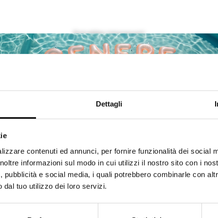
Potrebbe interessarti
I NOSTRI SUGGERIMENTI
Dettagli
ie
Shipping to USA?
lizzare contenuti ed annunci, per fornire funzionalità dei social 
The shipping costs and items price are based on destination
noltre informazioni sul modo in cui utilizzi il nostro sito con i nos
country
, pubblicità e social media, i quali potrebbero combinarle con alt
dal tuo utilizzo dei loro servizi.
Spedisci in USA