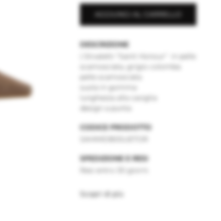
AGGIUNGI AL CARRELLO
DESCRIZIONE
| Stivaletti "Saint Honour" in pelle
scamosciata, grigio colomba
pelle scamosciata
suola in gomma
lunghezza alla caviglia
design a punta
CODICE PRODOTTO
SAHMIDB0SUETOR
SPEDIZIONE E RESI
Resi entro 30 giorni.
Scopri di più