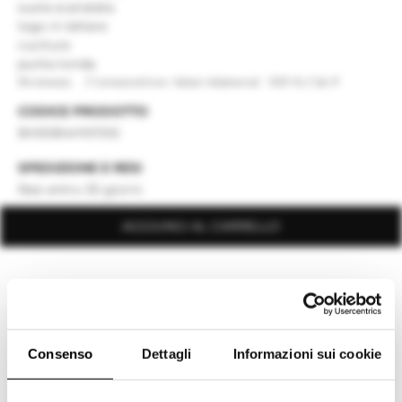
suola scanalata
logo in lettere
cuciture
punta tonda
Protegg ... Composition: Main Material : 100 % CALF
LEATHER
CODICE PRODOTTO
Made In: Italy
BH00B4H1X1100
SPEDIZIONE E RESI
Resi entro 30 giorni.
AGGIUNGI AL CARRELLO
Scopri di più
Potrebbe interessarti
Consenso
Dettagli
Informazioni sui cookie
I NOSTRI SUGGERIMENTI