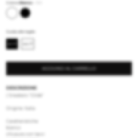
Colore
Bianco
-
100
Guida alle taglie
41 IT
44 IT
AGGIUNGI AL CARRELLO
DESCRIZIONE
| Sneakers "Glide"
Origine: Italia
Caratteristiche
bianco
chiusura con lacci