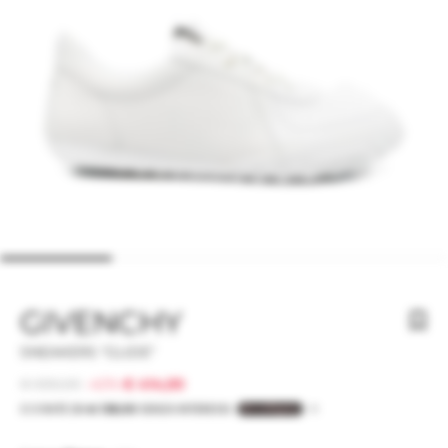
GIVENCHY
SNEAKERS "GLIDE"
€ 690,00
-40%
€ 414,00