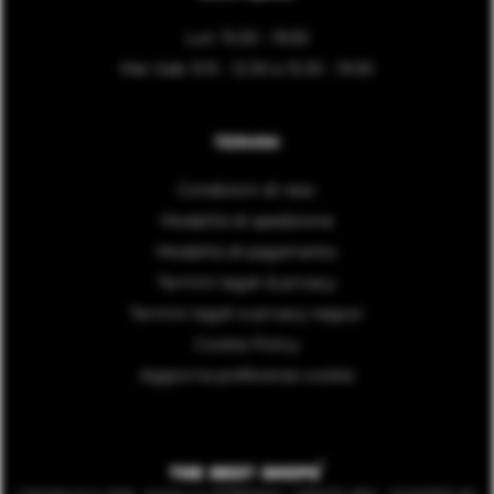
Lun: 15:30 - 19:30
Mar-Sab: 9.15 - 12.30 e 15.30 - 19.30
TERMINI
Condizioni di reso
Modalità di spedizione
Modalità di pagamento
Termini legali & privacy
Termini legali e privacy negozi
Cookie Policy
Aggiorna preferenze cookie