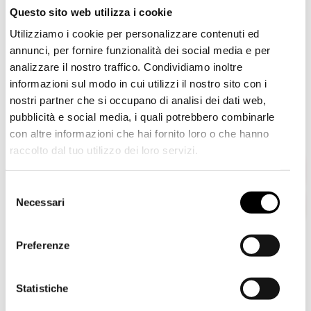
Questo sito web utilizza i cookie
Utilizziamo i cookie per personalizzare contenuti ed
annunci, per fornire funzionalità dei social media e per
analizzare il nostro traffico. Condividiamo inoltre
informazioni sul modo in cui utilizzi il nostro sito con i
nostri partner che si occupano di analisi dei dati web,
pubblicità e social media, i quali potrebbero combinarle
con altre informazioni che hai fornito loro o che hanno
raccolto dal tuo utilizzo dei loro servizi.
Shipping to USA?
scopri la nostra
Scopri la nostra
selezione
SALDI
The shipping costs and items price are based on
selezione di
SALDI
e
SS26
e scegli i tuoi
S
destination country
scegli i tuoi look,
FINO
nuovi look
FINO AL
Necessari
e
AL 50% DI SCONTO!
50% DI SCONTO!
l
Spedisci in USA
e
Preferenze
Vieni a ritirare i tuoi
z
Vieni a ritirare i tuoi
acquisti direttamente in
Rimani in Italy
i
acquisti direttamente in
boutique.
o
Statistiche
boutique.
AUTRY
AXEL ARIGAT
€ 185,00
€ 275,00
-40%
n