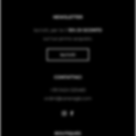
NEWSLETTER
Iscriviti, per te il
15% DI SCONTO
sul tuo primo acquisto.
Iscriviti
CONTATTACI
+39 0424 525460
ordini@ceneregb.com
BOUTIQUES