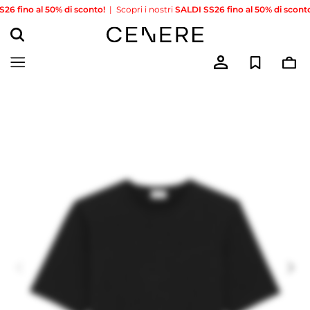
fino al 50% di sconto!
|
Scopri i nostri
SALDI SS26 fino al 50% di sconto!