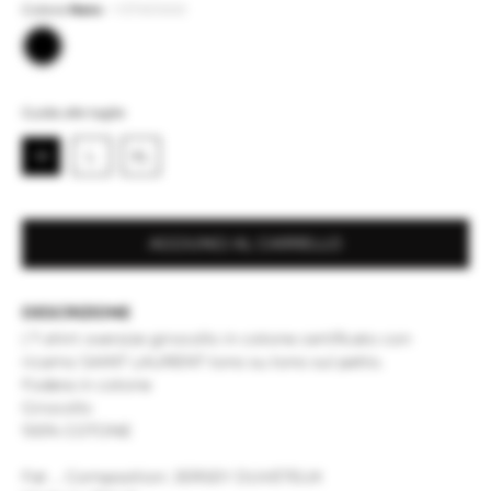
Colore
Nero
-
Y37XE1000
Guida alle taglie
M
L
XL
AGGIUNGI AL CARRELLO
DESCRIZIONE
| T-shirt oversize girocollo in cotone certificato con
ricamo SAINT LAURENT tono su tono sul petto.
Fodera in cotone
Girocollo
100% COTONE
Fat ... Composition: JERSEY DUVETEUX