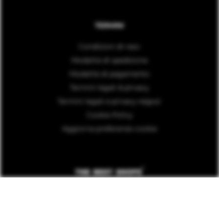
TERMINI
Condizioni di reso
Modalità di spedizione
Modalità di pagamento
Termini legali & privacy
Termini legali e privacy negozi
Cookie Policy
Aggiorna preferenze cookie
COPYRIGHT © 2026 - Partita Iva: 01778710242 - CREDITS:
BRG
- POWERED BY:
DRESSCODE