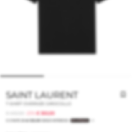
SAINT LAURENT
T-SHIRT OVERSIZE GIROCOLLO
€ 450,00
-20%
€ 360,00