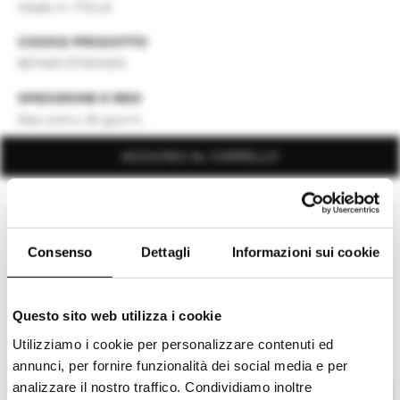
Made In: ITALIA
CODICE PRODOTTO
857461Y37XE1000
SPEDIZIONE E RESI
Resi entro 30 giorni.
AGGIUNGI AL CARRELLO
Scopri di più
Consenso
Dettagli
Informazioni sui cookie
Potrebbe interessarti
I NOSTRI SUGGERIMENTI
Questo sito web utilizza i cookie
Utilizziamo i cookie per personalizzare contenuti ed
annunci, per fornire funzionalità dei social media e per
analizzare il nostro traffico. Condividiamo inoltre