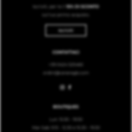
Iscriviti, per te il
15% DI SCONTO
sul tuo primo acquisto.
Iscriviti
CONTATTACI
+39 0424 525460
ordini@ceneregb.com
BOUTIQUES
Lun: 15:30 - 19:30
Mar-Sab: 9.15 - 12.30 e 15.30 - 19.30