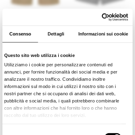
PT TORINO
NINE INTHE MORNING
Consenso
Dettagli
Informazioni sui cookie
PANTALONCINI CON PIEGA
BERMUDA
STIRATA
€ 255,00
-40%
€ 153,00
€ 170,00
Questo sito web utilizza i cookie
Utilizziamo i cookie per personalizzare contenuti ed
annunci, per fornire funzionalità dei social media e per
analizzare il nostro traffico. Condividiamo inoltre
informazioni sul modo in cui utilizzi il nostro sito con i
nostri partner che si occupano di analisi dei dati web,
pubblicità e social media, i quali potrebbero combinarle
con altre informazioni che hai fornito loro o che hanno
raccolto dal tuo utilizzo dei loro servizi.
Shipping to USA?
scopri la nostra
Scopri la nostra
selezione
SALDI
The shipping costs and items price are based on
selezione di
SALDI
e
SS26
e scegli i tuoi
S
destination country
scegli i tuoi look,
FINO