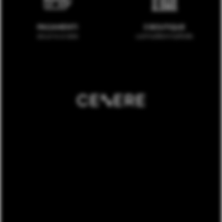
PAGAMENTI
3 BOUTIQUE
sicuri e a rate
uomo/donna/kids