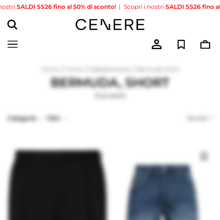
ri
SALDI SS26 fino al 50% di sconto!
|
Scopri i nostri
SALDI SS26 fino al 50%
/
/
/
Home
Uomo
Abbigliamento
Bermuda, Short
BERMUDA, SHORT
13 prodotti
Categorie
Filtri
Novità