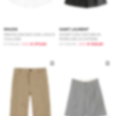
RHUDE
SAINT LAURENT
PANTALONCINO CON LOGO E
SHORT CON CINTURA IN
COULISSE
POPELINE DI COTONE
€ 740,00
-50%
€ 370,00
€ 1.150,00
-20%
€ 920,00