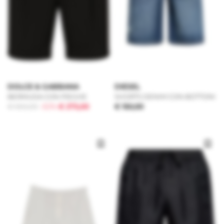
DOLCE & GABBANA
DIESEL
BERMUDA CON PIEGHE
SHORTS DENIM CON BOTTONI
€ 550,00
-50%
€ 275,00
€ 150,00