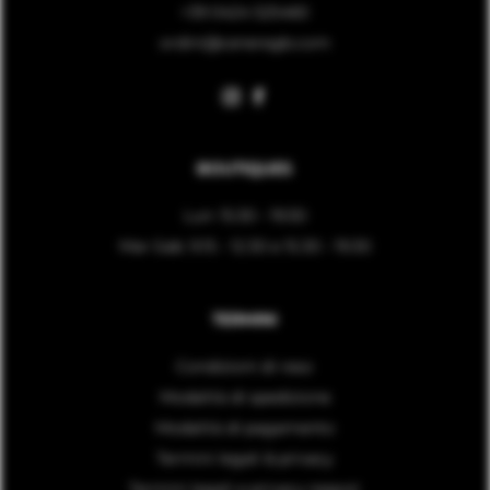
+39 0424 525460
ordini@ceneregb.com
BOUTIQUES
Lun: 15:30 - 19:30
Mar-Sab: 9.15 - 12.30 e 15.30 - 19.30
TERMINI
Condizioni di reso
Modalità di spedizione
Modalità di pagamento
Termini legali & privacy
Termini legali e privacy negozi