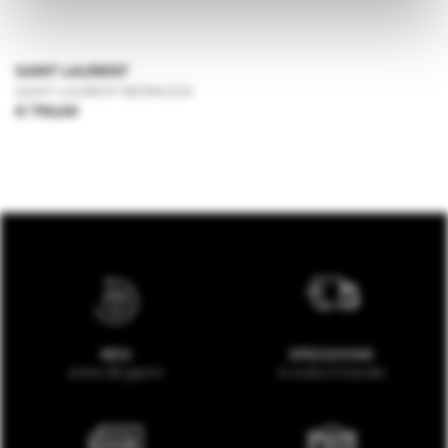
SAINT LAURENT
SAINT LAURENT BERMUDA
€ 790,00
RESI
SPEDIZIONE
entro 30 giorni
in tutto il mondo