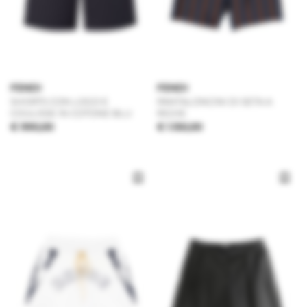
FENDI
FENDI
SHORTS CON LOGO E
PANTALONCINI DI SETA A
COULISSE IN COTONE BLU
RIGHE
€ 990,00
€ 1.150,00