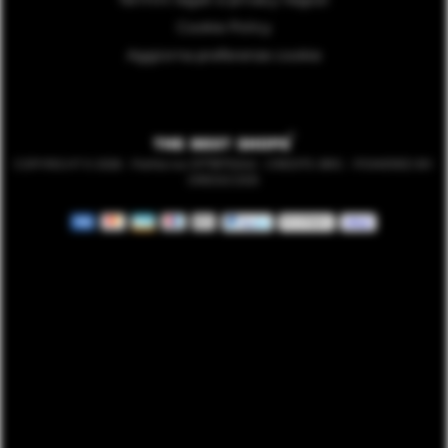
Cookie Policy
Aggiorna preferenze cookie
COPYRIGHT © 2026 - Partita Iva: 01778710242 - CREDITS:
BRG
- POWERED BY:
DRESSCODE