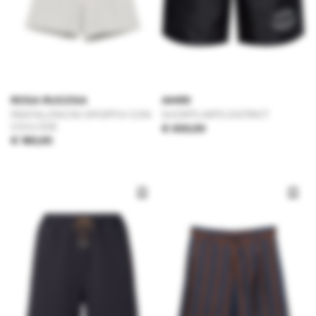
ROSA RUGOSA
AMIRI
PANTALONCINI SPORTIVI CON
SHORTS ARTS DISTRICT
COULISSE
€ 650,00
€ 180,00