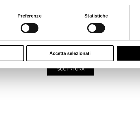
APPLICAZIONE
APPLICAZIONI DISTINTIVE
AP
€ 1.800,00
€ 820,00
€ 
Rimani in Italy
Preferenze
Statistiche
a nostra selezione
SALDI SS26
e scegli i tuoi nuovi look
FINO A
SCONTO!
Vieni a ritirare i tuoi acquisti direttamente in boutique.
Accetta selezionati
SCOPRI ORA