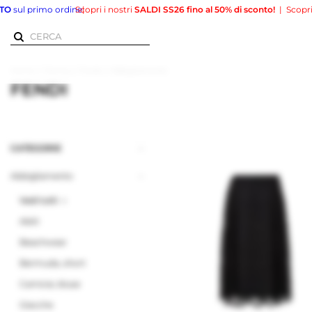
primo ordine
Scopri i nostri
|
SALDI SS26 fino al 50% di sconto!
|
Scopri i nostri
/
/
/
Home
Donna
Fendi
Abbigliamento
FENDI
CATEGORIE
Abbigliamento
Vedi tutti
Abiti
Beachwear
Bermuda, short
Camicie, bluse
Giacche