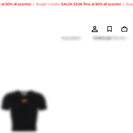
i sconto!
|
Scopri i nostri
SALDI SS26 fino al 50% di sconto!
|
Scopri i nost
12 prodotti
Ordina per
Novità