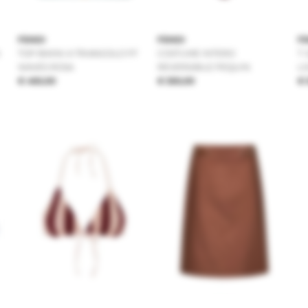
FENDI
FENDI
F
TOP BIKINI A TRIANGOLO FF
COSTUME INTERO
T-
WAVES ROSA
REVERSIBILE PEQUIN
L
€ 450,00
€ 550,00
€ 