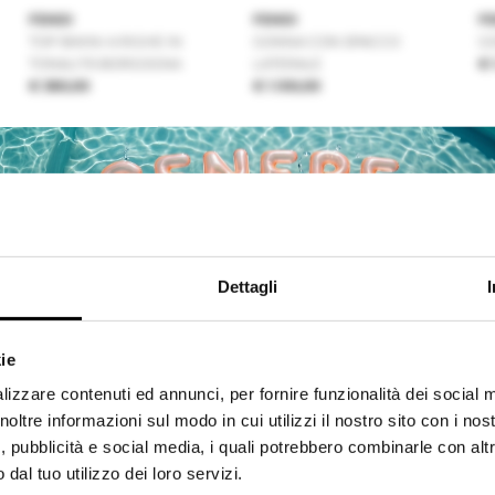
FENDI
FENDI
F
TOP BIKINI A RIGHE IN
GONNA CON SPACCO
G
TONALITÀ BORGOGNA
LATERALE
€ 
€ 380,00
€ 1.100,00
Dettagli
ie
Shipping to USA?
lizzare contenuti ed annunci, per fornire funzionalità dei social 
The shipping costs and items price are based on destination
noltre informazioni sul modo in cui utilizzi il nostro sito con i nos
country
, pubblicità e social media, i quali potrebbero combinarle con alt
FENDI
FENDI
F
dal tuo utilizzo dei loro servizi.
Spedisci in USA
ABITO CORTO CON
SHORTS IN DENIM CON
M