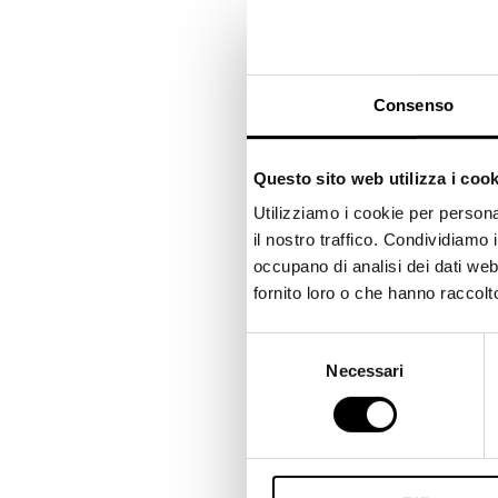
Consenso
Questo sito web utilizza i cook
Utilizziamo i cookie per persona
il nostro traffico. Condividiamo i
occupano di analisi dei dati web
fornito loro o che hanno raccolto 
S
Necessari
e
scopri l
l
e
z
i