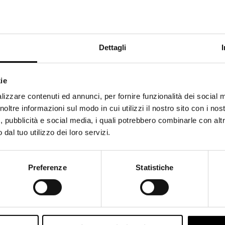
Dettagli
ie
Shipping to USA?
lizzare contenuti ed annunci, per fornire funzionalità dei social 
The shipping costs and items price are based on destination
noltre informazioni sul modo in cui utilizzi il nostro sito con i nos
country
, pubblicità e social media, i quali potrebbero combinarle con alt
dal tuo utilizzo dei loro servizi.
Spedisci in USA
Rimani in Italy
Preferenze
Statistiche
a nostra selezione
SALDI SS26
e scegli i tuoi nuovi look
FINO A
SCONTO!
Vieni a ritirare i tuoi acquisti direttamente in boutique.