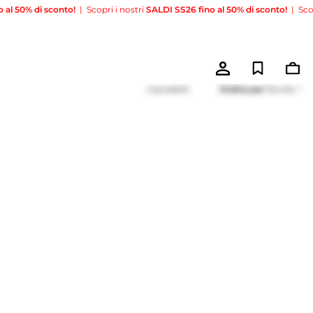
 di sconto!
|
Scopri i nostri
SALDI SS26 fino al 50% di sconto!
|
Scopri i no
2 prodotti
Ordina per
Novità