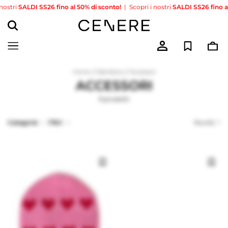
tri
SALDI SS26 fino al 50% di sconto!
|
Scopri i nostri
SALDI SS26 fino al 50
/
/
Home
Bambina
Accessori
ACCESSORI
9 prodotti
Categorie
Filtri
Novità