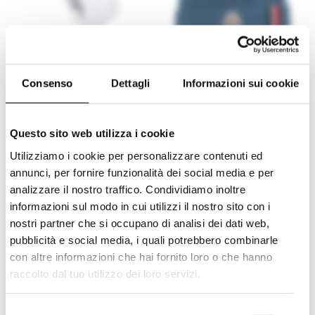
Consenso
Dettagli
Informazioni sui cookie
GOLDEN GOOSE KIDS
MONCLER ENFANT
CALZINI CON STAMPA A
MONCLER BERRETTO
STELLA GOLDEN GOOSE KIDS
€ 230,00
€ 35,00
-15%
€ 30,00
Questo sito web utilizza i cookie
Utilizziamo i cookie per personalizzare contenuti ed
annunci, per fornire funzionalità dei social media e per
analizzare il nostro traffico. Condividiamo inoltre
informazioni sul modo in cui utilizzi il nostro sito con i
nostri partner che si occupano di analisi dei dati web,
pubblicità e social media, i quali potrebbero combinarle
con altre informazioni che hai fornito loro o che hanno
raccolto dal tuo utilizzo dei loro servizi.
Shipping to USA?
scopri la nostra
Scopri la nostra
selezione
SALDI
The shipping costs and items price are based on
selezione di
SALDI
e
SS26
e scegli i tuoi
S
destination country