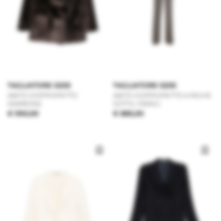
TAGLIATORE 0205
TAGLIATORE 0205
ABITO DOPPIOPETTO
ABITO DOPPIOPETTO A RIGHE
MARRONE
SOTTILI PARIGI
€ 990,00
€ 885,00