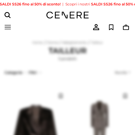
LDI SS26 fino al 50% di sconto!
|
Scopri i nostri
SALDI SS26 fino al 50% di 
/
/
/
Home
Donna
Abbigliamento
Tailleur
TAILLEUR
5 prodotti
Categorie
Filtri
Novità