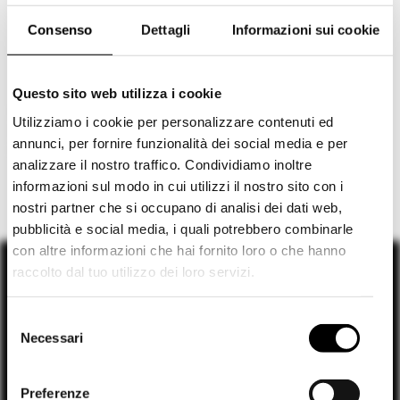
Consenso
Dettagli
Informazioni sui cookie
Questo sito web utilizza i cookie
TAGLIATORE 0205
Utilizziamo i cookie per personalizzare contenuti ed
TAILLEUR DOPPIOPETTO
annunci, per fornire funzionalità dei social media e per
€ 1.080,00
-40%
€ 648,00
analizzare il nostro traffico. Condividiamo inoltre
informazioni sul modo in cui utilizzi il nostro sito con i
nostri partner che si occupano di analisi dei dati web,
pubblicità e social media, i quali potrebbero combinarle
con altre informazioni che hai fornito loro o che hanno
raccolto dal tuo utilizzo dei loro servizi.
Shipping to USA?
scopri la nostra
Scopri la nostra
selezione
SALDI
The shipping costs and items price are based on
selezione di
SALDI
e
SS26
e scegli i tuoi
S
destination country
scegli i tuoi look,
FINO
nuovi look
FINO AL
Necessari
e
AL 50% DI SCONTO!
50% DI SCONTO!
l
RESI
SPEDIZIONE
Spedisci in USA
entro 30 giorni
in tutto il mondo
e
Preferenze