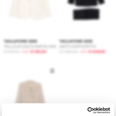
TAGLIATORE 0205
TAGLIATORE 0205
TAILLEUR GIACCA PANTALONE
ABITO DOPPIOPETTO
€ 920,00
-40%
€ 552,00
€ 1.080,00
-40%
€ 648,00