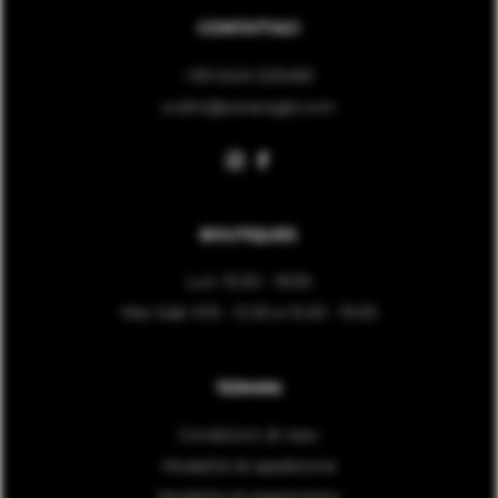
CONTATTACI
+39 0424 525460
ordini@ceneregb.com
BOUTIQUES
Lun: 15:30 - 19:30
Mar-Sab: 9.15 - 12.30 e 15.30 - 19.30
TERMINI
Condizioni di reso
Modalità di spedizione
Modalità di pagamento