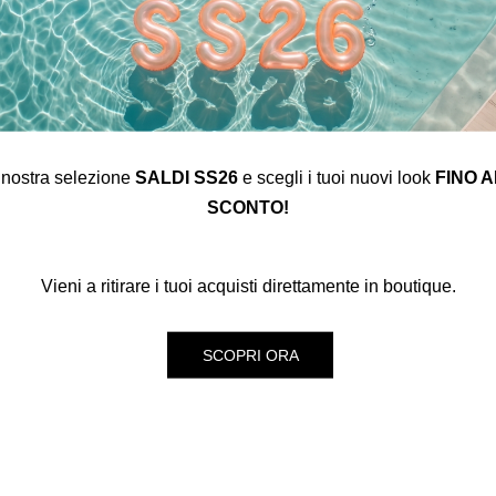
The shipping costs and items price are based on destination
country
Spedisci in USA
Rimani in Italy
a nostra selezione
SALDI SS26
e scegli i tuoi nuovi look
FINO A
SCONTO!
Vieni a ritirare i tuoi acquisti direttamente in boutique.
SCOPRI ORA